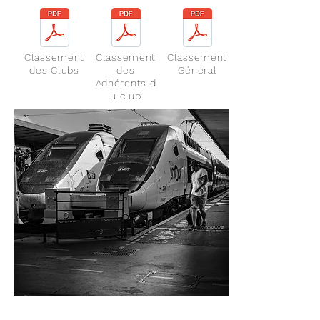
Classement
Classement
Classement
des Clubs
des
Général
Adhérents
d
u club