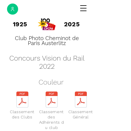
1925
2025
Club Photo Cheminot de
Paris Austerlitz
Concours Vision du Rail
2022
Couleur
Classement
Classement
Classement
des Clubs
des
Général
Adhérents
d
u club